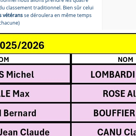
tionnel nous allons prendre les quatre
u classement traditionnel. Bien sûr celui
s vétérans
se déroulera en même temps
 chacune)