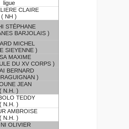
ligue
LIERE CLAIRE
( NH )
HI STÉPHANE
NES BARJOLAIS )
ARD MICHEL
E SIEYENNE )
SA MAXIME
OULE DU XV CORPS )
AI BERNARD
DRAGUIGNAN )
OUNE JEAN
( N.H. )
BOLO TEDDY
( N.H. )
UR AMBROISE
( N.H. )
NI OLIVIER