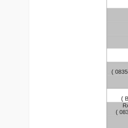
( 083
( 
R
( 0