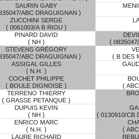
SAURIN GABY
MENI
0835047/ABC DRAGUIGNAN )
ZUCCHINI SERGE
L
( 0061003/A B RIOU )
PINARD DAVID
DEVI
( NH )
( 083504
STEVENS GRÉGORY
V
0835047/ABC DRAGUIGNAN )
( B DES
ASSIGAL GILLES
GAUD
( N.H. )
COCHET PHILIPPE
BOU
( BOULE DIGNOISE )
( AB
TERRENO THIERRY
BRO
( GRASSE PETANQUE )
DUPUIS KEVIN
GA
( NH )
( 0130910/CB
ENRICO MARC
CHA
( N.H. )
( AB
LAURE RICHARD
REBU