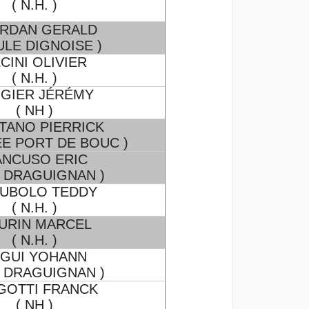
( N.H. )
RDAN GERALD
ULE DIGNOISE )
CINI OLIVIER
( N.H. )
UGIER JÉRÉMY
( NH )
TANO PIERRICK
EE PORT DE BOUC )
NCUSO ERIC
C DRAGUIGNAN )
UBOLO TEDDY
( N.H. )
URIN MARCEL
( N.H. )
GUI YOHANN
C DRAGUIGNAN )
GOTTI FRANCK
( NH )