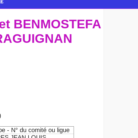
GE
 et BENMOSTEFA
eDRAGUIGNAN
)
e - N° du comité ou ligue
ES JEAN LOUIS