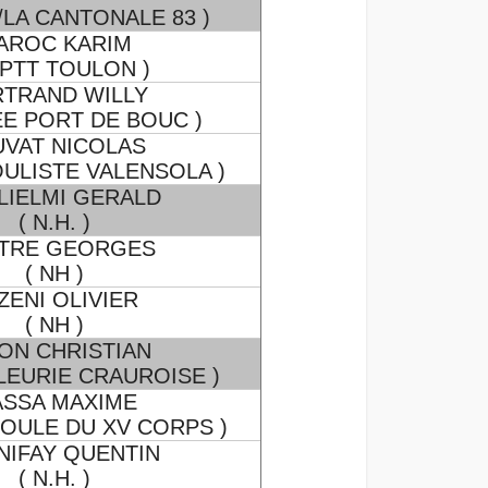
3/LA CANTONALE 83 )
AROC KARIM
SPTT TOULON )
RTRAND WILLY
EE PORT DE BOUC )
UVAT NICOLAS
OULISTE VALENSOLA )
LIELMI GERALD
( N.H. )
TRE GEORGES
( NH )
ZENI OLIVIER
( NH )
ON CHRISTIAN
LEURIE CRAUROISE )
SSA MAXIME
/BOULE DU XV CORPS )
NIFAY QUENTIN
( N.H. )