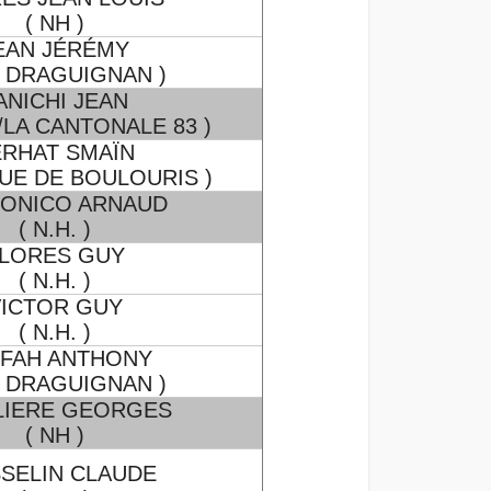
( NH )
EAN JÉRÉMY
C DRAGUIGNAN )
ANICHI JEAN
3/LA CANTONALE 83 )
ERHAT SMAÏN
UE DE BOULOURIS )
ONICO ARNAUD
( N.H. )
LORES GUY
( N.H. )
ICTOR GUY
( N.H. )
FAH ANTHONY
C DRAGUIGNAN )
LIERE GEORGES
( NH )
SELIN CLAUDE