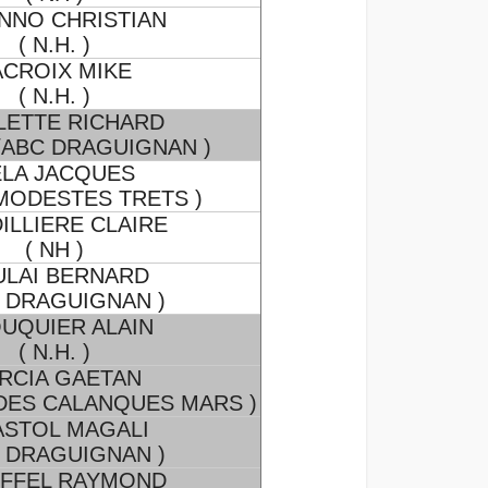
NNO CHRISTIAN
( N.H. )
ACROIX MIKE
( N.H. )
LETTE RICHARD
7/ABC DRAGUIGNAN )
ELA JACQUES
 MODESTES TRETS )
ILLIERE CLAIRE
( NH )
LAI BERNARD
C DRAGUIGNAN )
UQUIER ALAIN
( N.H. )
RCIA GAETAN
 DES CALANQUES MARS )
STOL MAGALI
C DRAGUIGNAN )
FFEL RAYMOND