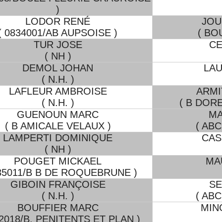
)
LODOR RENÉ
JOU
( 0834001/AB AUPSOISE )
( BO
TUR JOSE
CE
( NH )
DEMOL JOHAN
LA
( N.H. )
LAFLEUR AMBROISE
ARMI
( N.H. )
( B DOR
GUENOUN MARC
MA
( B AMICALE VELAUX )
( AB
LAMPERTI DOMINIQUE
CAS
( NH )
POUGET MICKAEL
MA
835011/B B DE ROQUEBRUNE )
GIBOIN FRANÇOISE
SE
( N.H. )
( AB
BOUFFIER MARC
MIN
42018/B. PENITENTS ET PLAN )