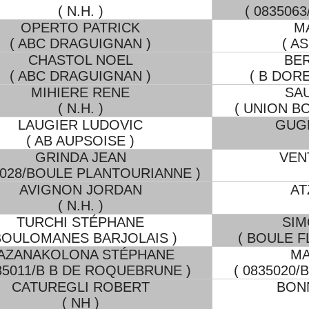
( N.H. )
( 083506
OPERTO PATRICK
M
( ABC DRAGUIGNAN )
( A
CHASTOL NOEL
BE
( ABC DRAGUIGNAN )
( B DOR
MIHIERE RENE
SA
( N.H. )
( UNION B
LAUGIER LUDOVIC
GUG
( AB AUPSOISE )
GRINDA JEAN
VEN
5028/BOULE PLANTOURIANNE )
AVIGNON JORDAN
AT
( N.H. )
TURCHI STÉPHANE
SIM
BOULOMANES BARJOLAIS )
( BOULE F
AZANAKOLONA STÉPHANE
MA
835011/B B DE ROQUEBRUNE )
( 0835020
CATUREGLI ROBERT
BON
( NH )