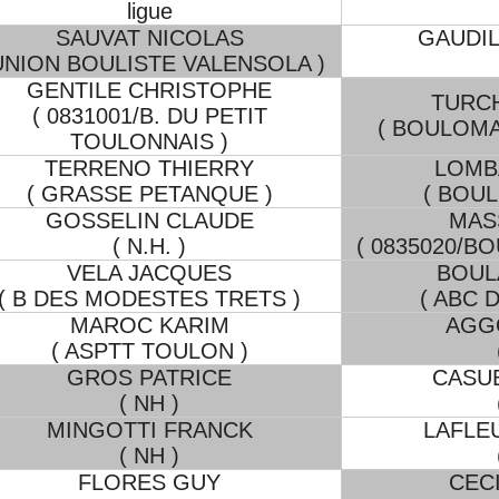
ligue
SAUVAT NICOLAS
GAUDIL
UNION BOULISTE VALENSOLA )
GENTILE CHRISTOPHE
TURC
( 0831001/B. DU PETIT
( BOULOMA
TOULONNAIS )
TERRENO THIERRY
LOMB
( GRASSE PETANQUE )
( BOUL
GOSSELIN CLAUDE
MAS
( N.H. )
( 0835020/B
VELA JACQUES
BOUL
( B DES MODESTES TRETS )
( ABC 
MAROC KARIM
AGG
( ASPTT TOULON )
GROS PATRICE
CASU
( NH )
MINGOTTI FRANCK
LAFLE
( NH )
FLORES GUY
CECI