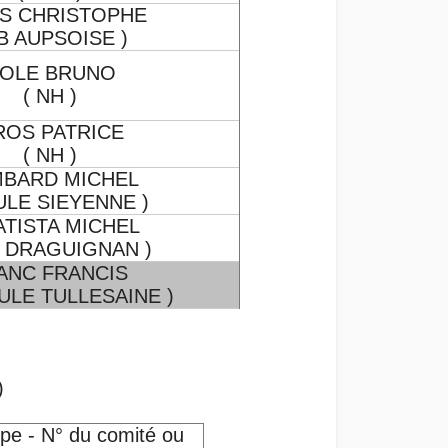
S CHRISTOPHE
AB AUPSOISE )
OLE BRUNO
( NH )
ROS PATRICE
( NH )
BARD MICHEL
ULE SIEYENNE )
ATISTA MICHEL
C DRAGUIGNAN )
ANC FRANCIS
OULE TULLESAINE )
)
pe - N° du comité ou