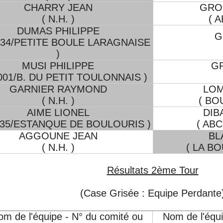
CHARRY JEAN
GRO
( N.H. )
( 
DUMAS PHILIPPE
G
034/PETITE BOULE LARAGNAISE
)
MUSI PHILIPPE
G
1001/B. DU PETIT TOULONNAIS )
GARNIER RAYMOND
LOM
( N.H. )
( BO
AIME LIONEL
DIB
035/ESTANQUE DE BOULOURIS )
( AB
AGGOUNE JEAN
BL
( N.H. )
( LA B
Résultats 2ème Tour
(Case Grisée : Equipe Perdante
m de l'équipe - N° du comité ou
Nom de l'équi