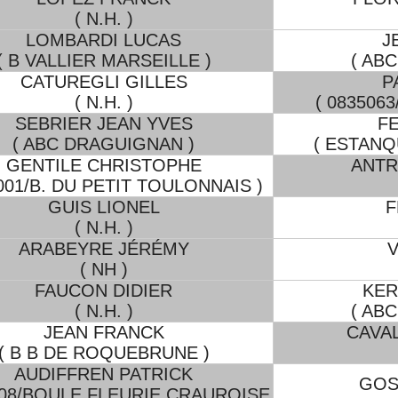
( N.H. )
LOMBARDI LUCAS
J
( B VALLIER MARSEILLE )
( AB
CATUREGLI GILLES
P
( N.H. )
( 083506
SEBRIER JEAN YVES
F
( ABC DRAGUIGNAN )
( ESTANQ
GENTILE CHRISTOPHE
ANTR
1001/B. DU PETIT TOULONNAIS )
GUIS LIONEL
F
( N.H. )
ARABEYRE JÉRÉMY
V
( NH )
FAUCON DIDIER
KER
( N.H. )
( AB
JEAN FRANCK
CAVA
( B B DE ROQUEBRUNE )
AUDIFFREN PATRICK
GOS
008/BOULE FLEURIE CRAUROISE